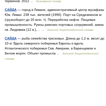
терминов. 2012 …
Кулинарный словарь
САЙДА
— город в Ливане, административный центр мухафазы
Юж. Ливан. 238 тыс. жителей (1990). Порт на Средиземном м.
(грузооборот до 20 млн. т). Переработка нефти. Пищевая
промышленность. Руины римских портовых сооружений, замка
св. Людовика (12 в.),… …
Большой Энциклопедический словарь
САЙДА
— рыба семейства тресковых. Длина до 1,2 м, весит до
10 кг. Вдоль северного побережья Европы и вдоль
Атлантического побережья Сев. Америки, в Баренцевом и
Белом морях. Объект промысла …
Большой Энциклопедический
словарь