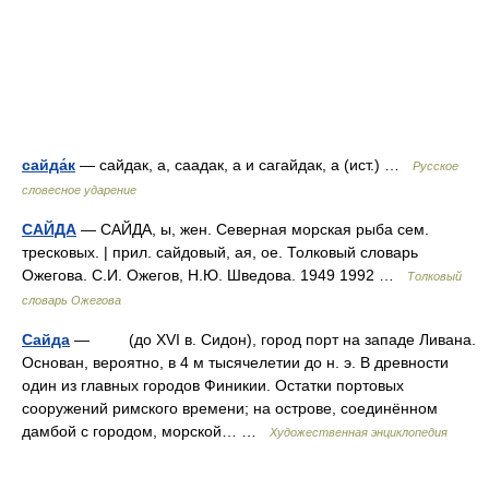
сайда́к
— сайдак, а, саадак, а и сагайдак, а (ист.) …
Русское
словесное ударение
САЙДА
— САЙДА, ы, жен. Северная морская рыба сем.
тресковых. | прил. сайдовый, ая, ое. Толковый словарь
Ожегова. С.И. Ожегов, Н.Ю. Шведова. 1949 1992 …
Толковый
словарь Ожегова
Сайда
— (до XVI в. Сидон), город порт на западе Ливана.
Основан, вероятно, в 4 м тысячелетии до н. э. В древности
один из главных городов Финикии. Остатки портовых
сооружений римского времени; на острове, соединённом
дамбой с городом, морской… …
Художественная энциклопедия