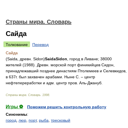
Страны мира. Словарь
Сайда
Толкование
Перевод
Сайда
(Saida, древн. Sidon)
Saida
Sidon
, город в Ливане; 38000
жителей (1988). Древн. морской порт финикийцев Сидон,
принадлежавший позднее династиям Птолемеев и Селевкидов,
в 637г. был захвачен арабами. Ныне С. – центр
нефтепереработки и адм. центр пров. Аль-Джануб.
Страны мира. Словарь
.
1998
.
Игры ⚽
Поможем решить контрольную работу
Синонимы
:
город
,
люр
,
порт
,
рыба
,
тресковый