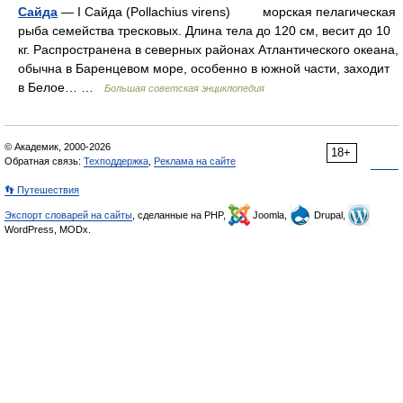
Сайда
— I Сайда (Pollachius virens) морская пелагическая
рыба семейства тресковых. Длина тела до 120 см, весит до 10
кг. Распространена в северных районах Атлантического океана,
обычна в Баренцевом море, особенно в южной части, заходит
в Белое… …
Большая советская энциклопедия
© Академик, 2000-2026
18+
Обратная связь:
Техподдержка
,
Реклама на сайте
👣 Путешествия
Экспорт словарей на сайты
, сделанные на PHP,
Joomla,
Drupal,
WordPress, MODx.