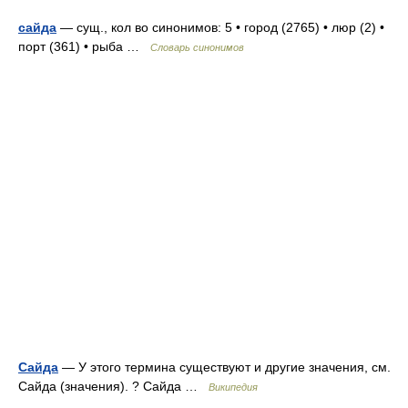
сайда
— сущ., кол во синонимов: 5 • город (2765) • люр (2) •
порт (361) • рыба …
Словарь синонимов
Сайда
— У этого термина существуют и другие значения, см.
Сайда (значения). ? Сайда …
Википедия